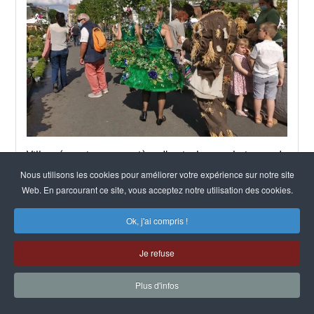
Ville trés active en matière d'agriculture urbaine et de
végétalisation, Montrouge prépare son grand rendez-
Nous utilisons les cookies pour améliorer votre expérience sur notre site
vous annuel dédié,
Inspirations végétales
, qui se
Web. En parcourant ce site, vous acceptez notre utilisation des cookies.
tiendra les 3 et 4 juin. Pour son maire, Etienne
Lengereau, "l'agriculture urbaine est un sujet lié à la
Ok, j'ai compris !
ville dense et Montrouge peut être un modèle de
développement"
Je refuse
Lire la suite
Plus d'infos