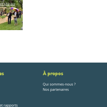
versité au
es
À propos
Qui sommes-nous ?
Nos partenaires
et rapports