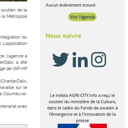
Aucun événement trouvé
 soutien de la
e la Métropole
Voir l'agenda
Nous suivre
intégration du
 L’application
ce, l’agence a
erDalix a été
ège de l’AP-HP
ChartierDalix,
availle sur le
 La Courneuve-
Le média AGRI-CITY.info a reçu le
soutien du ministère de la Culture,
rtenariat avec
dans le cadre du Fonds de soutien à
l'émergence et à l'innovation de la
presse