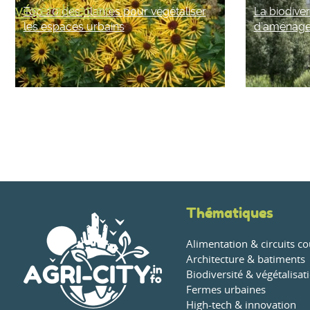
végétalisation
Top 20 des plantes pour végétaliser
La biodiver
les espaces urbains
d’aménag
Thématiques
Alimentation & circuits co
Architecture & batiments
Biodiversité & végétalisat
Fermes urbaines
High-tech & innovation