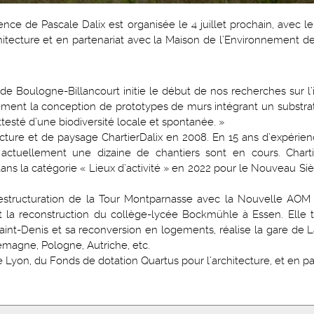
nce de Pascale Dalix est organisée le 4 juillet prochain, avec le
itecture et en partenariat avec la Maison de l’Environnement d
é de Boulogne-Billancourt initie le début de nos recherches sur l’
èrement la conception de prototypes de murs intégrant un substrat.
testé d’une biodiversité locale et spontanée. »
ecture et de paysage ChartierDalix en 2008. En 15 ans d’expérien
 actuellement une dizaine de chantiers sont en cours. Charti
ns la catégorie « Lieux d’activité » en 2022 pour le Nouveau Si
restructuration de la Tour Montparnasse avec la Nouvelle AOM (
t la reconstruction du collège-lycée Bockmühle à Essen. Elle tr
int-Denis et sa reconversion en logements, réalise la gare de
llemagne, Pologne, Autriche, etc.
 Lyon, du Fonds de dotation Quartus pour l’architecture, et en pa