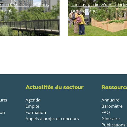
sité dans les opérations
Jardins, jardin 2026 : biodi
ement
programme
Actualités du secteur
Ressourc
urts
Agenda
Annuaire
Emploi
Baromètre
ion
Formation
FAQ
Appels à projet et concours
Glossaire
Publications 