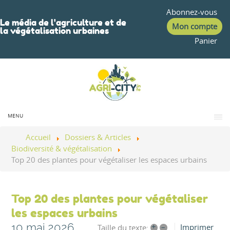
Abonnez-vous
Le média de l'agriculture et de
Mon compte
la végétalisation urbaines
Panier
MENU
Accueil
Dossiers & Articles
Biodiversité & végétalisation
Top 20 des plantes pour végétaliser les espaces urbains
Top 20 des plantes pour végétaliser
les espaces urbains
10 mai 2026
+
–
Imprimer
Taille du texte: