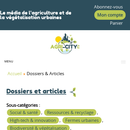
Abonnez-vous
Le média de l'agriculture et de
Mon compte
la végétalisation urbaines
Panier
MENU
Accueil
Dossiers & Articles
Dossiers et articles
Sous-catégories :
Social & santé
,
Ressources & recyclage
,
High-tech & innovation
,
Fermes urbaines
,
Biodiversité & végétalisation
,