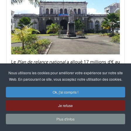
Le
Plan de relance national
a alloué 17 millions d'€ au
soutien de jardins partagés et collectifs. Parmis ceux-
Nous utilisons les cookies pour améliorer votre expérience sur notre site
ci, 120 000 € sont destinés à la Martinique. Le
Web. En parcourant ce site, vous acceptez notre utilisation des cookies.
développement de l'agriculture urbaine en Martinique
s’en trouve ainsi renforcé et notamment les initiatives
Ok, j'ai compris !
lancées à Fort-de France.
Je refuse
Lire la suite
Plus d'infos