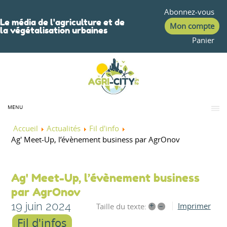
Abonnez-vous
Le média de l'agriculture et de
Mon compte
la végétalisation urbaines
Panier
MENU
Accueil
Actualités
Fil d'info
Ag' Meet-Up, l’évènement business par AgrOnov
Ag' Meet-Up, l’évènement business
par AgrOnov
19 juin 2024
+
–
Imprimer
Taille du texte:
Fil d'infos