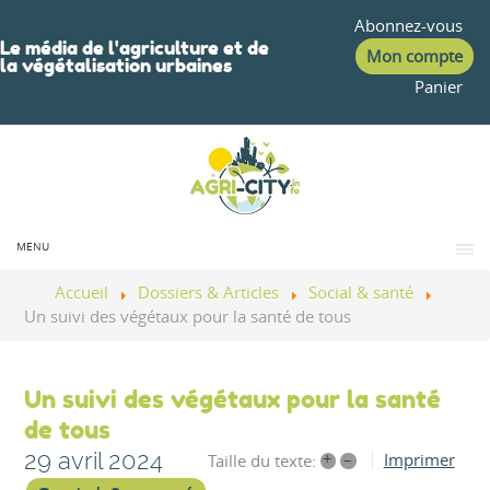
Abonnez-vous
Le média de l'agriculture et de
Mon compte
la végétalisation urbaines
Panier
MENU
Accueil
Dossiers & Articles
Social & santé
Un suivi des végétaux pour la santé de tous
Un suivi des végétaux pour la santé
de tous
29 avril 2024
+
–
Imprimer
Taille du texte: