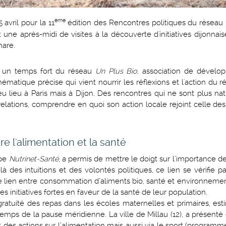
ème
 avril pour la 11
édition des Rencontres politiques du réseau
 après-midi de visites à la découverte d'initiatives dijonnaise
hare.
 un temps fort du réseau
Un Plus Bio,
association de dévelo
atique précise qui vient nourrir les réflexions et l'action du r
s eu lieu à Paris mais à Dijon. Des rencontres qui ne sont plus na
relations, comprendre en quoi son action locale rejoint celle de
e l'alimentation et la santé
ipe
Nutrinet-Santé
, a permis de mettre le doigt sur l’importance 
 des intuitions et des volontés politiques, ce lien se vérifie p
le lien entre consommation d’aliments bio, santé et environneme
es initiatives fortes en faveur de la santé de leur population.
a gratuité des repas dans les écoles maternelles et primaires, es
emps de la pause méridienne. La ville de Millau (12), a présenté 
des actions sur l’alimentation mais aussi via le sport (programme