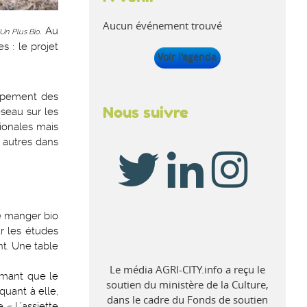
Aucun événement trouvé
. Au
Un Plus Bio
s : le projet
Voir l'agenda
ppement des
Nous suivre
éseau sur les
tionales mais
s autres dans
de manger bio
ar les études
nt. Une table
Le média AGRI-CITY.info a reçu le
timant que le
soutien du ministère de la Culture,
quant à elle,
dans le cadre du Fonds de soutien
 « L’assiette