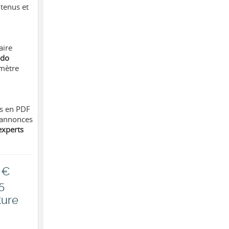
tenus et
aire
bdo
omètre
es en PDF
t annonces
 experts
 €
5
ture