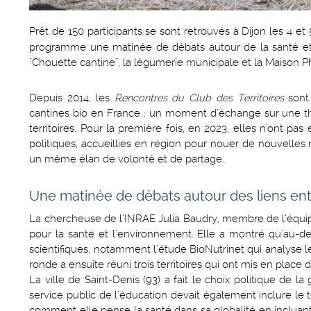
Prêt de 150 participants se sont retrouvés à Dijon les 4 et 5
programme une matinée de débats autour de la santé et une
"Chouette cantine", la légumerie municipale et la Maison P
Depuis 2014, les
Rencontres du Club des Territoires
sont
cantines bio en France : un moment d’échange sur une thém
territoires. Pour la première fois, en 2023, elles n'ont pa
politiques, accueillies en région pour nouer de nouvelles 
un même élan de volonté et de partage.
Une matinée de débats autour des liens entr
La chercheuse de l’INRAE Julia Baudry, membre de l’équ
pour la santé et l’environnement. Elle a montré qu’au-delà
scientifiques, notamment l’étude BioNutrinet qui analyse 
ronde a ensuite réuni trois territoires qui ont mis en place d
La ville de Saint-Denis (93) a fait le choix politique de l
service public de l’éducation devait également inclure le t
comment elle pense la santé dans sa globalité en incluant 