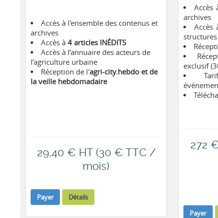
Accès 
archives
Accès à l'ensemble des contenus et
Accès 
archives
structure
Accès à
4 articles INÉDITS
Récepti
Accès à l’annuaire des acteurs de
Récep
l’agriculture urbaine
exclusif (
Réception de l'
agri-city.hebdo et de
Tar
la veille hebdomadaire
événemen
Téléch
272 €
29,40 € HT (30 € TTC /
mois)
Payer
Détails
Payer