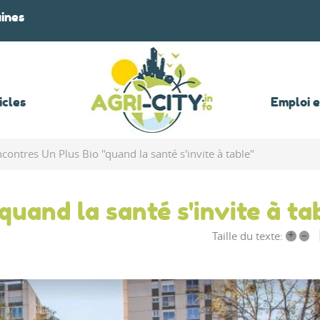
aines
icles
Emploi 
contres Un Plus Bio "quand la santé s'invite à table"
uand la santé s'invite à ta
+
–
Taille du texte: