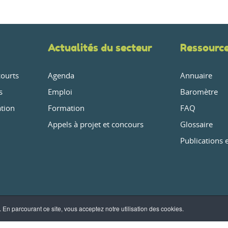
Actualités du secteur
Ressourc
courts
Agenda
Annuaire
s
Emploi
Baromètre
ation
Formation
FAQ
Appels à projet et concours
Glossaire
Publications 
 En parcourant ce site, vous acceptez notre utilisation des cookies.
s de vente
-
Politique de confidentialité
-
Mentions légales
- ©AGRI