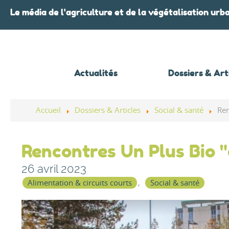
Le média de l'agriculture et de la végétalisation urb
Actualités
Dossiers & Art
Accueil
Dossiers & Articles
Social & santé
Ren
Rencontres Un Plus Bio "q
26 avril 2023
Alimentation & circuits courts
Social & santé