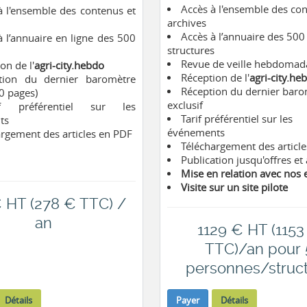
Accès à l'ensemble des con
à l'ensemble des contenus et
archives
Accès à l’annuaire des 500
à l’annuaire en ligne des 500
structures
s
Revue de veille hebdomad
on de l'
agri-city.hebdo
Réception de l'
agri-city.he
tion du dernier baromètre
Réception du dernier bar
30 pages)
exclusif
if préférentiel sur les
Tarif préférentiel sur les
ts
événements
argement des articles en PDF
Téléchargement des articl
Publication jusqu'offres e
Mise en relation avec nos
Visite sur un site pilote
 HT (278 € TTC) /
an
1129 € HT (1153
TTC)/an pour 
personnes/struc
Détails
Payer
Détails