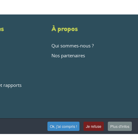
es
À propos
Qui sommes-nous ?
Nos partenaires
et rapports
Ok, j'ai compris !
Je refuse
Plus d'infos
-CITY.info -
Contact