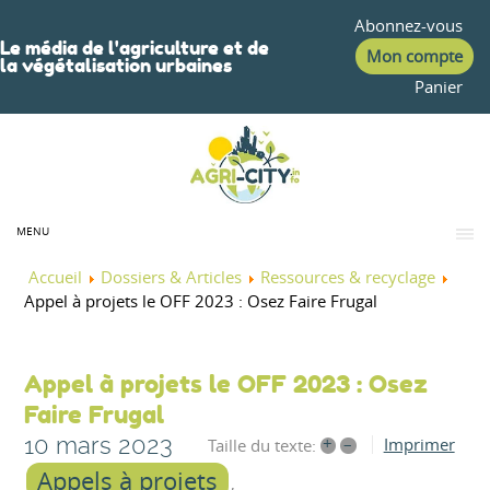
Abonnez-vous
Le média de l'agriculture et de
Mon compte
la végétalisation urbaines
Panier
MENU
Accueil
Dossiers & Articles
Ressources & recyclage
Appel à projets le OFF 2023 : Osez Faire Frugal
Appel à projets le OFF 2023 : Osez
Faire Frugal
10 mars 2023
+
–
Imprimer
Taille du texte:
Appels à projets