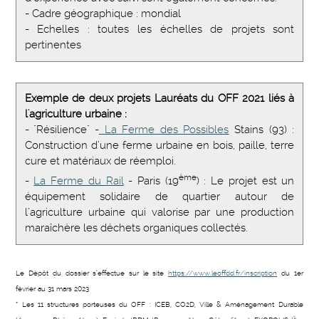
- Cadre géographique : mondial
- Echelles : toutes les échelles de projets sont
pertinentes
Exemple de deux projets Lauréats du OFF 2021 liés à
l'agriculture urbaine :
- "Résilience" -
La Ferme des Possibles
Stains (93) :
Construction d’une ferme urbaine en bois, paille, terre
cure et matériaux de réemploi.
ème
-
La Ferme du Rail
- Paris (19
) : Le projet est un
équipement solidaire de quartier autour de
l’agriculture urbaine qui valorise par une production
maraîchère les déchets organiques collectés.
Le Dépôt du dossier s’effectue sur le site
https://www.leoffdd.fr/inscription
du 1er
février au 31 mars 2023
* Les 11 structures porteuses du OFF : ICEB, CO2D, Ville & Aménagement Durable