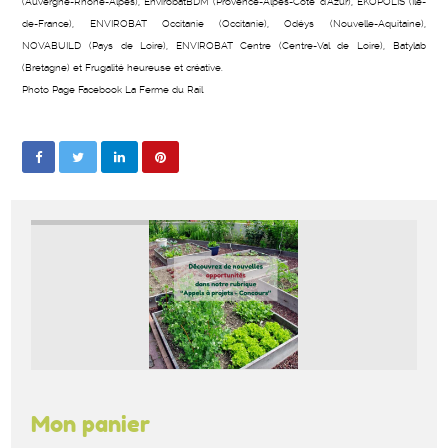
(Auvergne-Rhône-Alpes), EnvirobatBDM (Provence-Alpes-Côte d’Azur), EKOPOLIS (Île-
de-France), ENVIROBAT Occitanie (Occitanie), Odéys (Nouvelle-Aquitaine),
NOVABUILD (Pays de Loire), ENVIROBAT Centre (Centre-Val de Loire), Batylab
(Bretagne) et Frugalité heureuse et créative.
Photo Page Facebook La Ferme du Rail
Mon panier