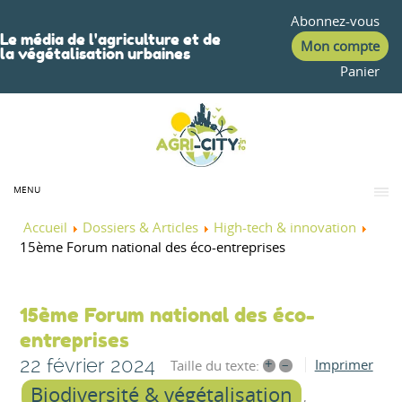
Abonnez-vous
Le média de l'agriculture et de
Mon compte
la végétalisation urbaines
Panier
MENU
Accueil
Dossiers & Articles
High-tech & innovation
15ème Forum national des éco-entreprises
15ème Forum national des éco-
entreprises
22 février 2024
+
–
Imprimer
Taille du texte:
Biodiversité & végétalisation