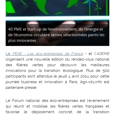
40 PME et Start-up de l’environnement, de l’énergie et
de l’économie circulaire seront sélectionnées parmi les
plus innovantes
Le
PEXE
- Les éco-entreprises de France
- et l’
ADEME
organisent une nouvelle édition du rendez-vous national
des filières vertes pour découvrir les meilleures
innovations pour la transition écologique. Plus de 500
participants sont attendus le jeudi 4 avril 2024 pour cette
journée business et innovation à Paris. Agri-city.info est
partenaire presse.
Le Forum national des éco-entreprises est l'évènement
qui réunit et mobilise les filières vertes françaises et
favorise le déploiement concret de la transition