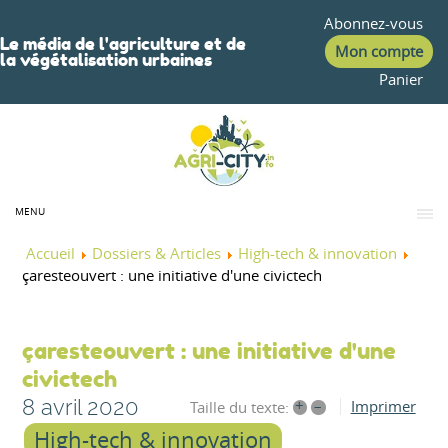
Abonnez-vous
Le média de l'agriculture et de
Mon compte
la végétalisation urbaines
Panier
MENU
Accueil
Dossiers & Articles
High-tech & innovation
çaresteouvert : une initiative d'une civictech
çaresteouvert : une initiative d'une
civictech
8 avril 2020
+
–
Imprimer
Taille du texte:
High-tech & innovation