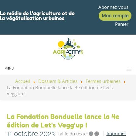
Abonnez-vous
Le média de l'agriculture et de
Mon compte
la végétalisation urbaines
Panier
MENU
Accueil
Dossiers & Articles
Fermes urbaines
La Fondation Bonduelle lance la 4e édition de Let's
Vegg'up !
La Fondation Bonduelle lance la 4e
édition de Let's Vegg'up !
11 octobre 2023
+
–
Imprimer
Taille du texte: