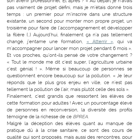
son avenir professionnel. Et après ? « Au départ je n’avais
pas vraiment de projet défini, mais je m’étais donné trois
temps : un premier pour m’inscrire dans une structure
existante, un second pour monter mon propre projet, un
troisième pour faire de l’accompagnement et développer
la filière {…} Aujourd’hui, finalement ça n’a pas tellement
changé, j’entame une formation,
« Atterrir »
, qui va
m’accompagner pour lancer mon projet pendant 6 mois ».
Et vos proches, qu’ont-ils pensé de votre changement ?
« Tout le monde me dit c’est super, l’agriculture urbaine
c’est génial ! ». Même si beaucoup de personnes se
questionnent encore beaucoup sur la pollution. « Je leur
réponds que le plus gros enjeu en ville, ce n’est pas
tellement la pollution de l’air, mais plutôt celle des sols ».
Finalement, c’est grandis que ressortent les élèves de
cette formation pour adultes ! Avec un pourcentage élevé
de personnes en reconversion, la diversité des profils
témoigne de la richesse de ce
BPREA
.
Malgré la déception des élèves quant au manque de
pratique dû à la crise sanitaire, ce sont des cours de
qualité qui sont proposés, mais aussi des rencontres, pour