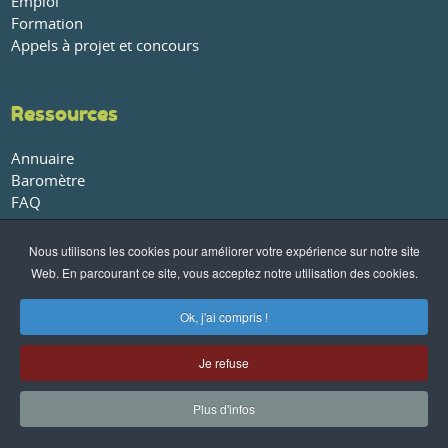
Emploi
Formation
Appels à projet et concours
Ressources
Annuaire
Baromètre
FAQ
Glossaire
Publications et rapports
Nous utilisons les cookies pour améliorer votre expérience sur notre site
Web. En parcourant ce site, vous acceptez notre utilisation des cookies.
À propos
Ok, j'ai compris !
Qui sommes-nous ?
Nos partenaires
Je refuse
Conditions générales de vente
-
Politique de confidentialité
-
Plus d'infos
Mentions légales
- ©AGRI-CITY.info -
Contact