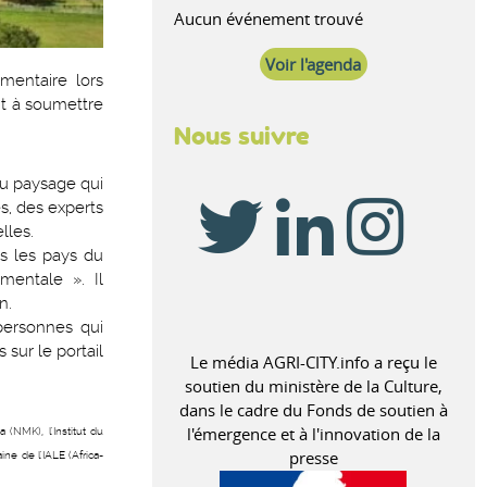
Aucun événement trouvé
Voir l'agenda
limentaire lors
nt à soumettre
Nous suivre
du paysage qui
s, des experts
lles.
s les pays du
mentale ». Il
in.
 personnes qui
sur le portail
Le média AGRI-CITY.info a reçu le
soutien du ministère de la Culture,
dans le cadre du Fonds de soutien à
l'émergence et à l'innovation de la
(NMK), l'Institut du
presse
ne de l'IALE (Africa-