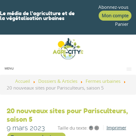
Abonnez-vous
Le média de l'agriculture et de
Mon compte
la végétalisation urbaines
Panier
MENU
Accueil
Dossiers & Articles
Fermes urbaines
20 nouveaux sites pour Parisculteurs, saison 5
20 nouveaux sites pour Parisculteurs,
saison 5
9 mars 2023
+
–
Imprimer
Taille du texte: