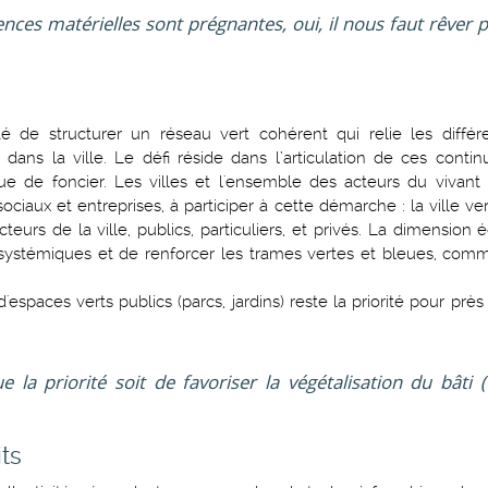
nces matérielles sont prégnantes, oui, il nous faut rêver 
é de structurer un réseau vert cohérent qui relie les différen
s la ville. Le défi réside dans l’articulation de ces continu
que de foncier. Les villes et l'ensemble des acteurs du vivant
sociaux et entreprises, à participer à cette démarche : la ville v
eurs de la ville, publics, particuliers, et privés. La dimension 
écosystémiques et de renforcer les trames vertes et bleues, co
spaces verts publics (parcs, jardins) reste la priorité pour près 
 la priorité soit de favoriser la végétalisation du bâti
its