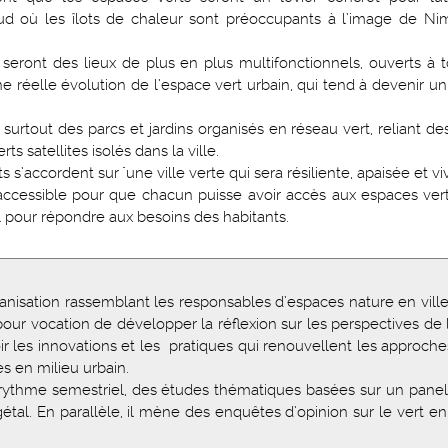
d où les îlots de chaleur sont préoccupants à l’image de Nime
seront des lieux de plus en plus multifonctionnels, ouverts à 
ne réelle évolution de l’espace vert urbain, qui tend à devenir un
 surtout des parcs et jardins organisés en réseau vert, reliant de
s satellites isolés dans la ville.
s s’accordent sur "une ville verte qui sera résiliente, apaisée et vi
t accessible pour que chacun puisse avoir accès aux espaces v
el pour répondre aux besoins des habitants.
ganisation rassemblant les responsables d’espaces nature en ville
a pour vocation de développer la réflexion sur les perspectives de l
r les innovations et les pratiques qui renouvellent les approche
es en milieu urbain.
un rythme semestriel, des études thématiques basées sur un panel 
étal. En parallèle, il mène des enquêtes d’opinion sur le vert en