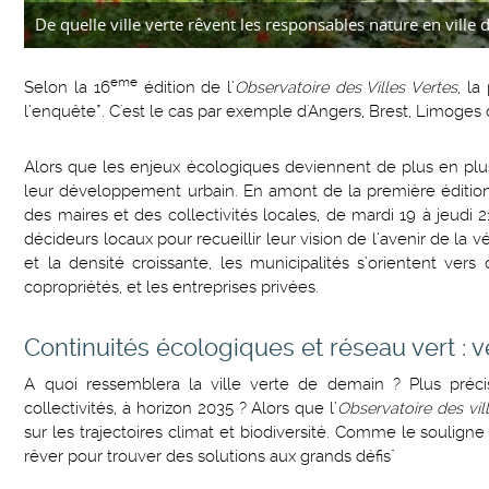
De quelle ville verte rêvent les responsables nature en ville 
eme
Selon la 16
édition de l’
Observatoire des Villes Vertes
, la
l’enquête*. C'est le cas par exemple d'Angers, Brest, Limoge
Alors que les enjeux écologiques deviennent de plus en plus
leur développement urbain. En amont de la première éditi
des maires et des collectivités locales, de mardi 19 à jeudi 
décideurs locaux pour recueillir leur vision de l’avenir de la
et la densité croissante, les municipalités s’orientent vers 
copropriétés, et les entreprises privées.
Continuités écologiques et réseau vert : v
A quoi ressemblera la ville verte de demain ? Plus préci
collectivités, à horizon 2035 ? Alors que l’
Observatoire des vil
sur les trajectoires climat et biodiversité. Comme le souligne 
rêver pour trouver des solutions aux grands défis"