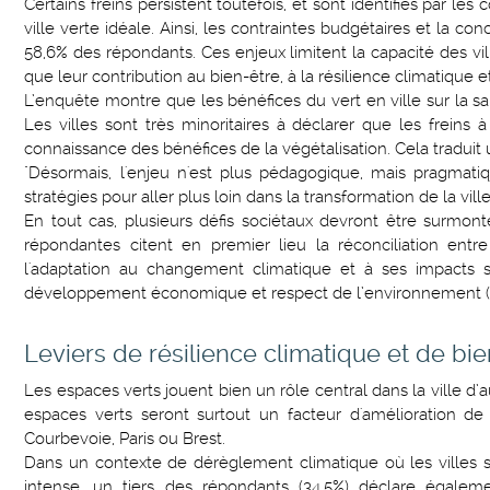
Certains freins persistent toutefois, et sont identifiés par l
ville verte idéale. Ainsi, les contraintes budgétaires et la c
58,6% des répondants. Ces enjeux limitent la capacité des vil
que leur contribution au bien-être, à la résilience climatique et
L’enquête montre que les bénéfices du vert en ville sur la san
Les villes sont très minoritaires à déclarer que les freins
connaissance des bénéfices de la végétalisation. Cela traduit 
"Désormais, l'enjeu n'est plus pédagogique, mais pragmati
stratégies pour aller plus loin dans la transformation de la v
En tout cas, plusieurs défis sociétaux devront être surmonté
répondantes citent en premier lieu la réconciliation entr
l'adaptation au changement climatique et à ses impacts su
développement économique et respect de l’environnement (5
Leviers de résilience climatique et de bi
Les espaces verts jouent bien un rôle central dans la ville d’
espaces verts seront surtout un facteur d'amélioration de
Courbevoie, Paris ou Brest.
Dans un contexte de dérèglement climatique où les villes 
intense, un tiers des répondants (34,5%) déclare égalem