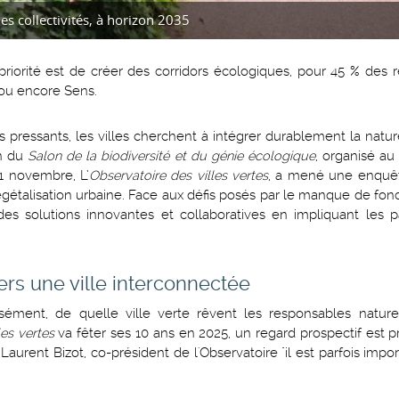
des collectivités, à horizon 2035
 priorité est de créer des corridors écologiques, pour 45 % des
s ou encore Sens.
 pressants, les villes cherchent à intégrer durablement la nat
on du
Salon de la biodiversité et du génie écologique
, organisé au
21 novembre, L’
Observatoire des villes vertes
, a mené une enquê
 végétalisation urbaine. Face aux défis posés par le manque de fon
des solutions innovantes et collaboratives en impliquant les par
ers une ville interconnectée
sément, de quelle ville verte rêvent les responsables nature
les vertes
va fêter ses 10 ans en 2025, un regard prospectif est p
Laurent Bizot, co-président de l'Observatoire "il est parfois impo