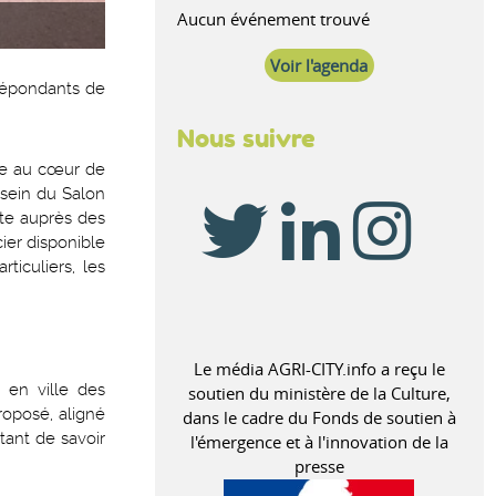
Aucun événement trouvé
Voir l'agenda
 répondants de
Nous suivre
ure au cœur de
 sein du Salon
te auprès des
cier disponible
ticuliers, les
Le média AGRI-CITY.info a reçu le
 en ville des
soutien du ministère de la Culture,
roposé, aligné
dans le cadre du Fonds de soutien à
rtant de savoir
l'émergence et à l'innovation de la
presse