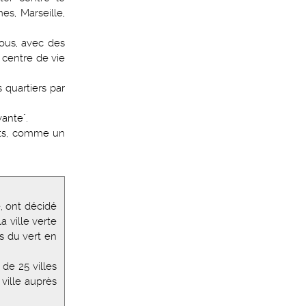
s, Marseille,
tous, avec des
 centre de vie
s quartiers par
vante".
erts, comme un
, ont décidé
a ville verte
s du vert en
de 25 villes
 ville auprès