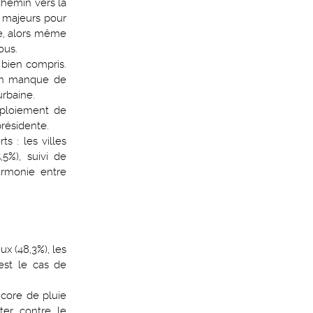
 chemin vers la
s majeurs pour
le, alors même
ous.
 bien compris.
à un manque de
urbaine.
éploiement de
présidente.
s : les villes
5%), suivi de
armonie entre
ux (48,3%), les
est le cas de
core de pluie
ter contre le