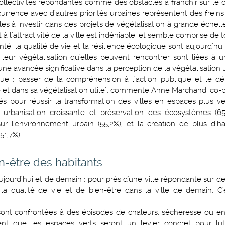
es collectivités répondantes comme des obstacles à franchir sur le
oncurrence avec d’autres priorités urbaines représentent des frein
les à investir dans des projets de végétalisation à grande échel
 à l’attractivité de la ville est indéniable, et semble comprise de t
té, la qualité de vie et la résilience écologique sont aujourd’hui
 à leur végétalisation qu'elles peuvent rencontrer sont liées 
une avancée significative dans la perception de la végétalisation 
que : passer de la compréhension à l’action publique et le d
ille et dans sa végétalisation utile", commente Anne Marchand, co-
s pour réussir la transformation des villes en espaces plus vert
e urbanisation croissante et préservation des écosystèmes (65,
r l'environnement urbain (55,2%), et la création de plus d’h
1,7%).
en-être des habitants
aujourd’hui et de demain : pour près d'une ville répondante sur de
 la qualité de vie et de bien-être dans la ville de demain. C'
sont confrontées à des épisodes de chaleurs, sécheresse ou en
ent que les espaces verts seront un levier concret pour lut