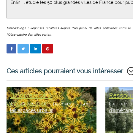
Enfin, il étudie les 50 plus grandes villes de France pour pu
Méthodologie : Réponses récoltées auprès d’un panel de villes sollicitées entre l
l’Observatoire des villes vertes.
Ces articles pourraient vous intéresser
Biodiversité &
Ressour
végétalisation
Top 20 des plantes pour végétaliser
La biodiver
les espaces urbains
d’aménag