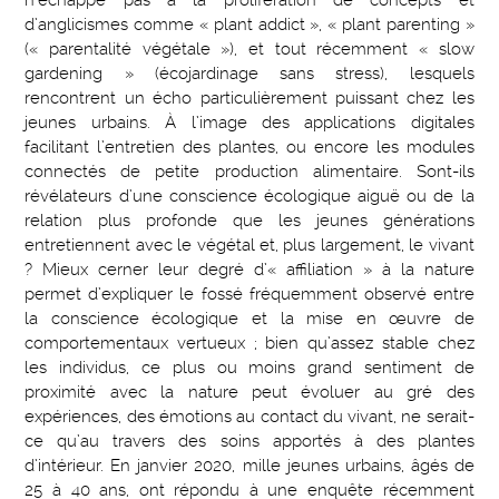
n’échappe pas à la prolifération de concepts et
d’anglicismes comme « plant addict », « plant parenting »
(« parentalité végétale »), et tout récemment « slow
gardening » (écojardinage sans stress), lesquels
rencontrent un écho particulièrement puissant chez les
jeunes urbains. À l’image des applications digitales
facilitant l’entretien des plantes, ou encore les modules
connectés de petite production alimentaire. Sont-ils
révélateurs d’une conscience écologique aiguë ou de la
relation plus profonde que les jeunes générations
entretiennent avec le végétal et, plus largement, le vivant
? Mieux cerner leur degré d’« affiliation » à la nature
permet d’expliquer le fossé fréquemment observé entre
la conscience écologique et la mise en œuvre de
comportementaux vertueux ; bien qu’assez stable chez
les individus, ce plus ou moins grand sentiment de
proximité avec la nature peut évoluer au gré des
expériences, des émotions au contact du vivant, ne serait-
ce qu’au travers des soins apportés à des plantes
d’intérieur. En janvier 2020, mille jeunes urbains, âgés de
25 à 40 ans, ont répondu à une enquête récemment