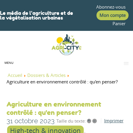
Abonnez-vous
Le média de l'agriculture et de
Mon compte
la végétalisation urbaines
Panier
MENU
Accueil
Dossiers & Articles
Agriculture en environnement contrôlé : qu'en penser?
Agriculture en environnement
contrôlé : qu'en penser?
31 octobre 2023
+
–
Imprimer
Taille du texte:
High-tech & innovation