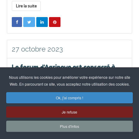
Lire la suite
27 octobre 2023
Le forum d'Agrinove est consacré à
l'agriculture urbaine
Nous utilisons les cookies pour améliorer votre expérience sur notre site
Web. En parcourant ce site, vous acceptez notre utilisation des cookies.
Fil d'infos
High-tech & innovation
Fermes urbaines
Actualités
Ok, j'ai compris !
Je refuse
Plus d'infos