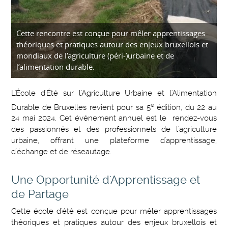
Cette rencontre est conçue pour mêler apprentissages
théoriques et pratiques autour des enjeux bruxellois et
mondiaux de l’agriculture (péri-)urbaine et de
l’alimentation durable.
L'École d'Été sur l'Agriculture Urbaine et l'Alimentation
e
Durable de Bruxelles revient pour sa 5
édition, du 22 au
24 mai 2024. Cet événement annuel est le rendez-vous
des passionnés et des professionnels de l'agriculture
urbaine, offrant une plateforme d'apprentissage,
d'échange et de réseautage.
Une Opportunité d'Apprentissage et
de Partage
Cette école d'été est conçue pour mêler apprentissages
théoriques et pratiques autour des enjeux bruxellois et