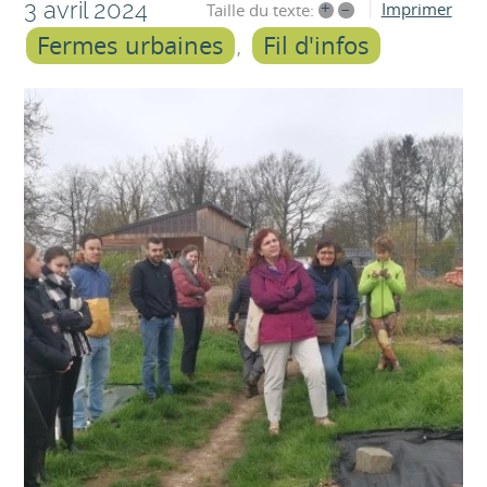
3 avril 2024
+
–
Imprimer
Taille du texte:
Fermes urbaines
Fil d'infos