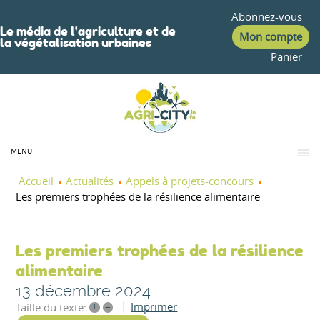
Abonnez-vous
Le média de l'agriculture et de
Mon compte
la végétalisation urbaines
Panier
MENU
Accueil
Actualités
Appels à projets-concours
Les premiers trophées de la résilience alimentaire
Les premiers trophées de la résilience
alimentaire
13 décembre 2024
+
–
Imprimer
Taille du texte: