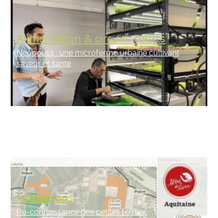
Alimentation & circuits courts
Néopouss : une microferme urbaine cultivant
saveur et santé
Formations
Re-connaissance des petites fermes